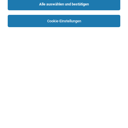
Alle auswählen und bestätigen
Sortieren
30 Jobs
Cookie-Einstellungen
TOP-JOB
Leitung der Anstaltsapotheke
Bad Ischl
02.08.2026
Vollzeit | befristet
Oberösterreichische Gesundheitsholding GmbH
Beschäftigungsausmaß:
TOP-JOB