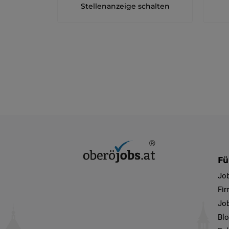
Stellenanzeige schalten
Fü
Jo
Fi
Job
Bl