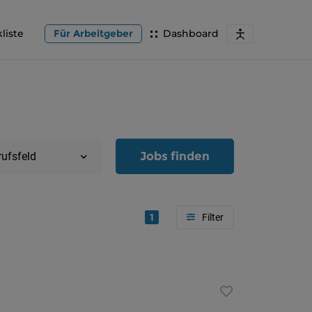
liste
Für Arbeitgeber
Dashboard
Jobs finden
rufsfeld
1
Region
Oberöster
Österreic