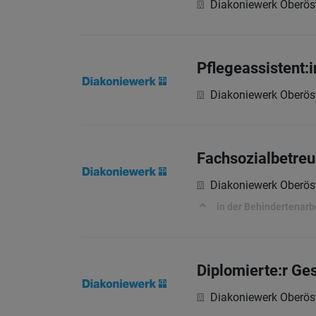
Diakoniewerk Oberöst
Pflegeassistent:i
Diakoniewerk Oberöst
Fachsozialbetreu
Diakoniewerk Oberöst
in der Behindertenarb
Diplomierte:r Ge
Diakoniewerk Oberöst