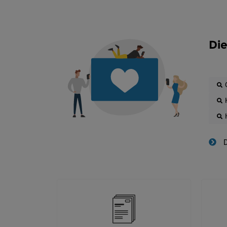
Die
D