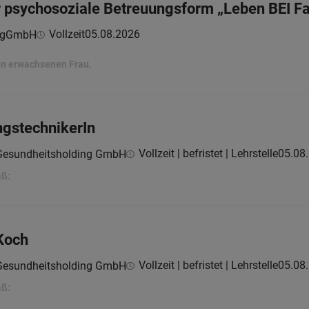
ür psychosoziale Betreuungsform „Leben BEI Fa
Vollzeit
05.08.2026
 gGmbH
en erwachsenen Frau.
ngstechnikerIn
Vollzeit | befristet | Lehrstelle
05.08
 Gesundheitsholding GmbH
aß:
Koch
Vollzeit | befristet | Lehrstelle
05.08
 Gesundheitsholding GmbH
aß: