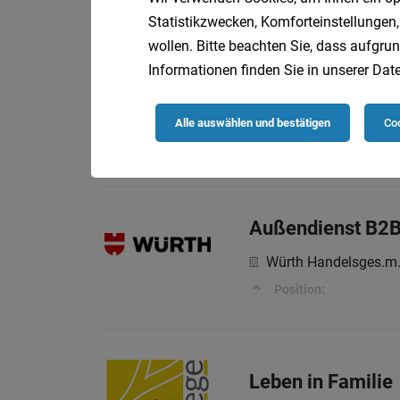
Deine Aufgaben
Statistikzwecken, Komforteinstellungen,
wollen. Bitte beachten Sie, dass aufgrun
Informationen finden Sie in unserer
Date
Abteilungshelferi
Oberösterreichische
Alle auswählen und bestätigen
Coo
Beschäftigungsausm
Außendienst B2B 
Würth Handelsges.m.
Position:
Leben in Familie