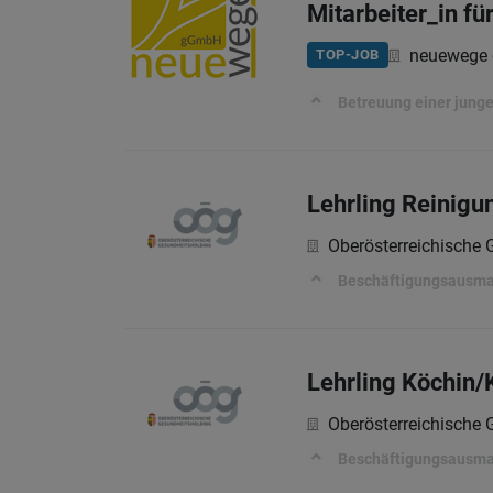
Mitarbeiter_in f
neuewege
TOP-JOB
Betreuung einer jung
Lehrling Reinigu
Oberösterreichische
Beschäftigungsausm
Lehrling Köchin/
Oberösterreichische
Beschäftigungsausm