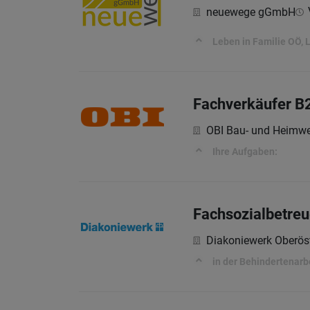
neuewege gGmbH
Leben in Familie OÖ, 
Fachverkäufer B
OBI Bau- und Heimwe
Ihre Aufgaben:
Fachsozialbetreu
Diakoniewerk Oberöst
in der Behindertenarb