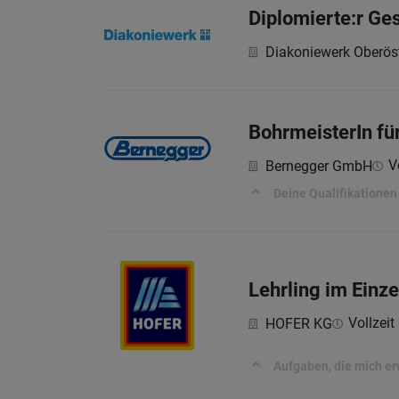
Diplomierte:r Ge
Diakoniewerk Oberöst
BohrmeisterIn f
V
Bernegger GmbH
Deine Qualifikationen
Lehrling im Einz
Vollzeit 
HOFER KG
Aufgaben, die mich e