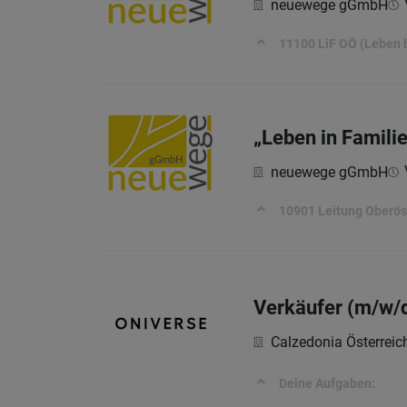
neuewege gGmbH
11100 LiF OÖ (Leben b
„Leben in Famili
neuewege gGmbH
10901 Leitung Oberöst
Verkäufer (m/w/d)
Calzedonia Österrei
Deine Aufgaben: