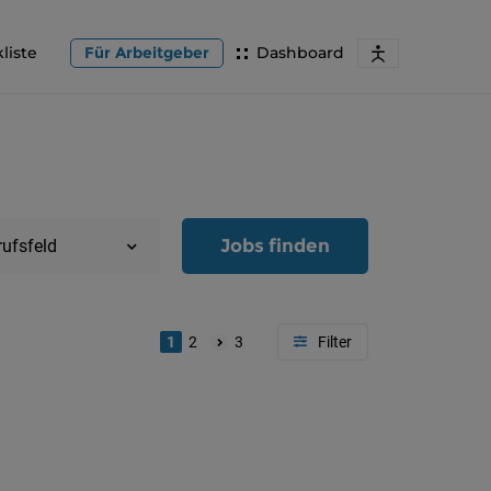
liste
Für Arbeitgeber
Dashboard
Jobs finden
rufsfeld
1
2
3
Region
Oberöster
Österreic