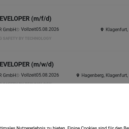
VELOPER (m/f/d)
Vollzeit
05.08.2026
ER GmbH
Klagenfurt,
NG SAFETY BY TECHNOLOGY
EVELOPER (m/w/d)
Vollzeit
05.08.2026
ER GmbH
Hagenberg, Klagenfurt,
NG SAFETY BY TECHNOLOGY
r / Betriebsschlosser (m/w/d)
Vollzeit
04.08.2026
mbH
imales Nutzererlebnis zu bieten. Einige Cookies sind für den Be