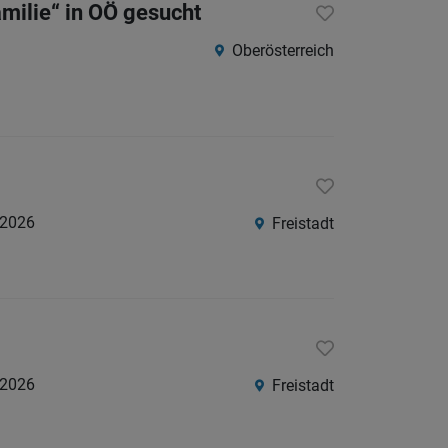
milie“ in OÖ gesucht
Südtirol
Oberösterreich
Internatio
Berufsfeld
Anstellungsa
.2026
Freistadt
Als Jobfinder spe
Jobs
der
letzten
24
Stunden
.2026
Freistadt