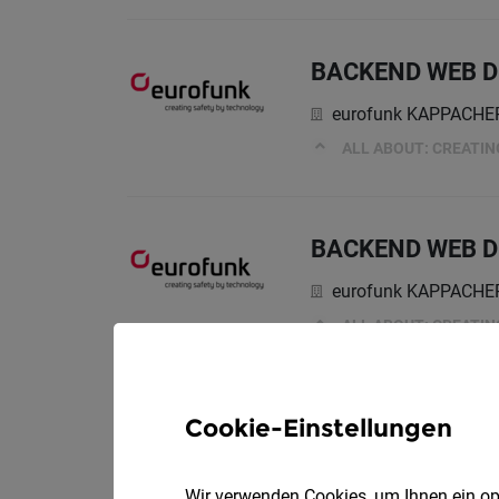
BACKEND WEB DE
eurofunk KAPPACH
ALL ABOUT: CREATI
BACKEND WEB D
eurofunk KAPPACH
ALL ABOUT: CREATI
Betriebstechnike
Cookie-Einstellungen
Randstad Austria G
Wir verwenden Cookies, um Ihnen ein opt