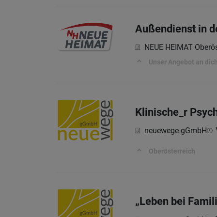
Außendienst in d
NEUE HEIMAT Oberös
Unser Angebot an dic
Klinische_r Psyc
neuewege gGmbH
Oberösterreich
„Leben bei Famil