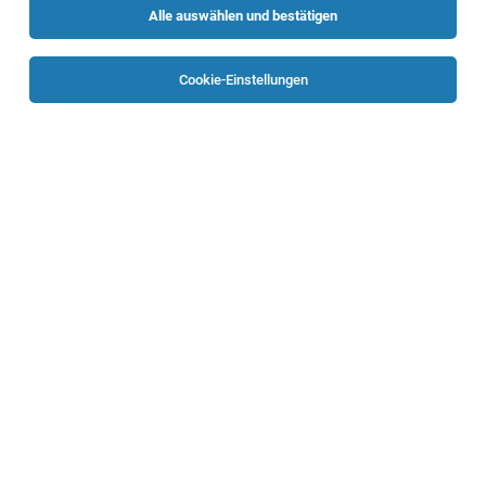
Alle auswählen und bestätigen
Alle Filter
Linz
Cookie-Einstellungen
TOP-JOB
Lehre als Elektrotechniker:in - Bereich
Energietechnik
Linz
31.07.2026
Vollzeit | Lehrstelle
Sprecher Automation GmbH
Ihre Aufgaben bei uns
TOP-JOB