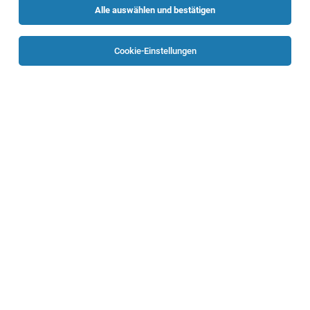
Alle auswählen und bestätigen
Cookie-Einstellungen
Lehrling Einzelhandel mit Schwerpunkt
Lebensmittel (m/w/d) 2026 - EUROSPAR
Vorchdorf
Vorchdorf
05.08.2026
Vollzeit | Lehrstelle
SPAR Österreichische Warenhandels-AG
Allgemeines
Mitarbeiter:in Warenübernahme (m/w/d)