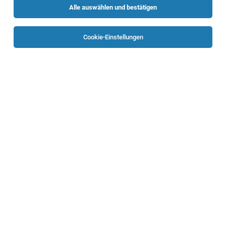
Alle auswählen und bestätigen
Sortieren
30 Jobs
Cookie-Einstellungen
IT Support Technician (m/w/d)
Vöcklabruck
05.08.2026
Vollzeit
Randstad Austria GmbH
Ihre Aufgaben
Assistenz für die Bereichsleitung Konzern-
Support (m/w/d)