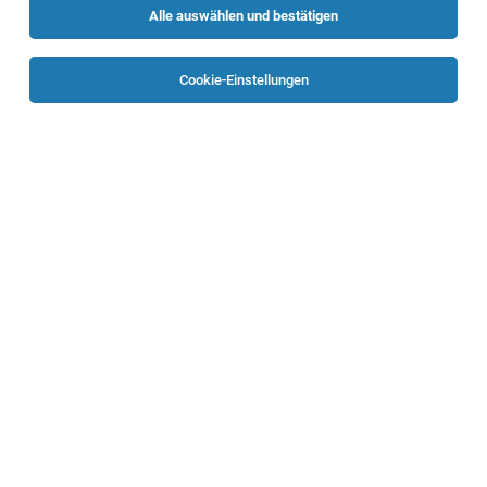
Alle auswählen und bestätigen
Sortieren
30 Jobs
Cookie-Einstellungen
Solution Architect Cloud (m/w/d)
Linz
03.08.2026
Vollzeit
voestalpine Metal Forming Division
Ihre Aufgaben
Solution Architect Cloud (m/w/d)
Linz
03.08.2026
Vollzeit