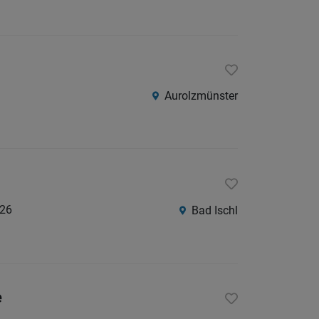
Aurolzmünster
026
Bad Ischl
e