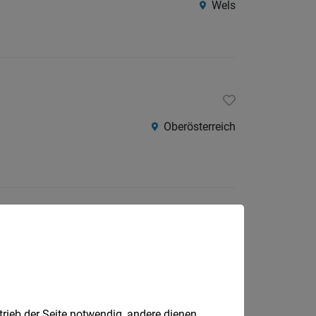
Wels
Oberösterreich
Lengau
trieb der Seite notwendig, andere dienen