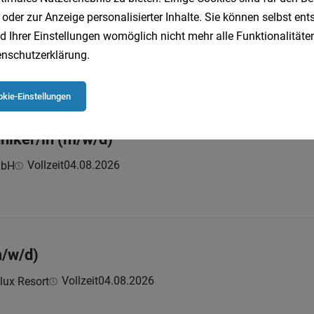
 oder zur Anzeige personalisierter Inhalte. Sie können selbst en
m friseur- und kosmetikstudio für 35-40 Stund
d Ihrer Einstellungen womöglich nicht mehr alle Funktionalitäten
Vollzeit | Teilzeit
04.08.2026
GmbH
nschutzerklärung
.
en Sie bei uns:
kie-Einstellungen
niker/in (m/w/d)
Vollzeit
04.08.2026
mbH
m/w/d)
Vollzeit
04.08.2026
lux Resort