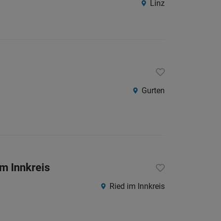
Linz
Südtirol
Internatio
Berufsfeld
Anstellungsa
Gurten
Als Jobfinder spe
Jobs
der
letzten
m Innkreis
24
Stunden
Ried im Innkreis