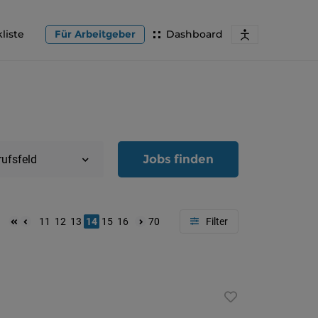
liste
Für Arbeitgeber
Dashboard
Jobs finden
rufsfeld
11
12
13
14
15
16
70
Region
Oberöster
Österreic