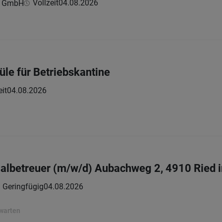
Vollzeit
04.08.2026
n GmbH
püle für Betriebskantine
eit
04.08.2026
lbetreuer (m/w/d) Aubachweg 2, 4910 Ried i
 | Geringfügig
04.08.2026
rwarten