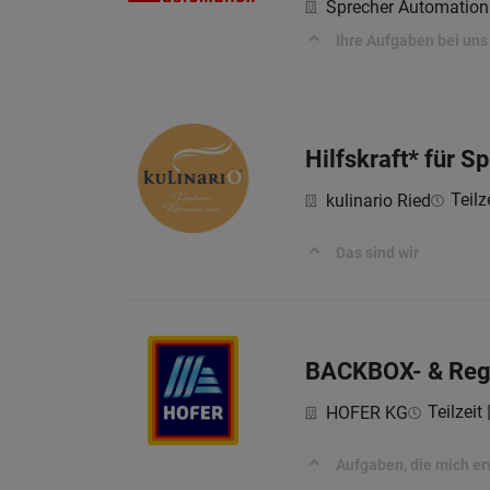
Sprecher Automatio
Ihre Aufgaben bei uns
Hilfskraft* für S
Teilz
kulinario Ried
Das sind wir
BACKBOX- & Rega
Teilzeit
HOFER KG
Aufgaben, die mich e