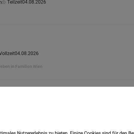
Teilzeit
04.08.2026
h
Vollzeit
04.08.2026
Leben in Familien Wien
(m/w/d)
Teilzeit
04.08.2026
 GmbH
imales Nutzererlebnis zu bieten. Einige Cookies sind für den Be