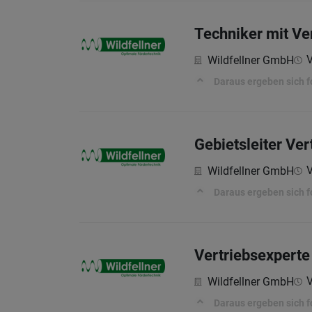
Techniker mit Ve
V
Wildfellner GmbH
Daraus ergeben sich 
Gebietsleiter Ve
V
Wildfellner GmbH
Daraus ergeben sich 
Vertriebsexperte
V
Wildfellner GmbH
Daraus ergeben sich 