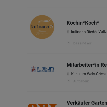
Köchin*Koch*
Vollz
kulinario Ried
Das sind wir
Mitarbeiter*in R
Klinikum Wels-Gries
Aufgaben:
Verkäufer Garten