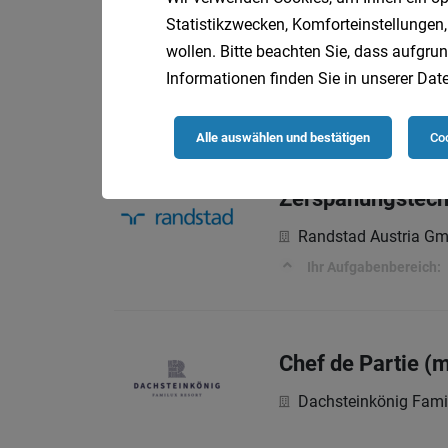
Statistikzwecken, Komforteinstellungen,
Studioleiter:in d
wollen. Bitte beachten Sie, dass aufgrun
dm drogerie markt 
Informationen finden Sie in unserer
Date
Aufgaben – Dafür sorg
Alle auswählen und bestätigen
Coo
Zerspanungstech
Randstad Austria G
Ihr Aufgabenbereich:
Chef de Partie (
Dachsteinkönig Fami