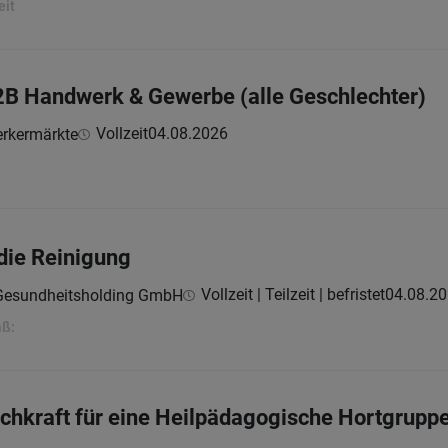
eit
2B Handwerk & Gewerbe (alle Geschlechter)
Vollzeit
04.08.2026
rkermärkte
 die Reinigung
Vollzeit | Teilzeit | befristet
04.08.2
 Gesundheitsholding GmbH
aß:
hkraft für eine Heilpädagogische Hortgrupp