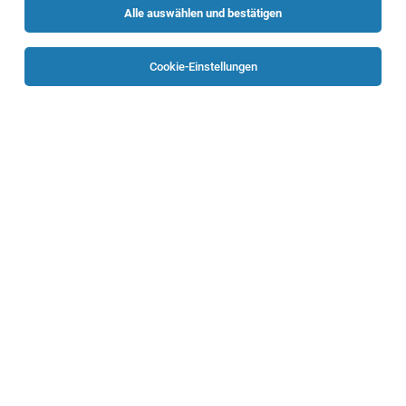
Alle auswählen und bestätigen
Sortieren
30 Jobs
Cookie-Einstellungen
TOP-JOB
Reinigungskraft (m/w/d)
Laakirchen
06.08.2026
Vollzeit | Teilzeit
ISS Austria Holding GmbH
IHR PROFIL