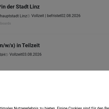
in der Stadt Linz
Vollzeit | befristet
02.08.2026
hauptstadt Linz
sboards
/w/x) in Teilzeit
Vollzeit
03.08.2026
mbH
n (20-25h/Woche)
Teilzeit
03.08.2026
z GmbH
imales Nutzererlebnis zu bieten. Einige Cookies sind für den Be