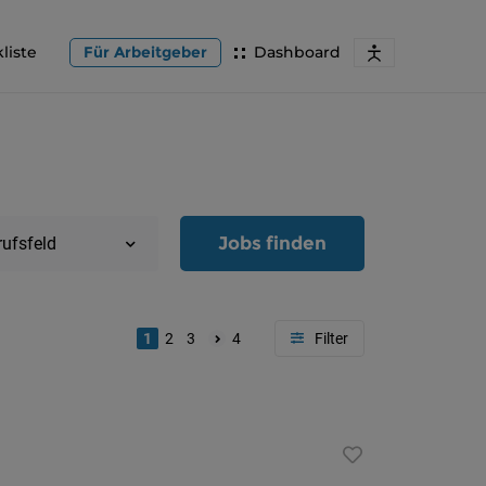
liste
Für Arbeitgeber
Dashboard
Jobs finden
rufsfeld
1
2
3
4
Region
Oberöster
Österreic