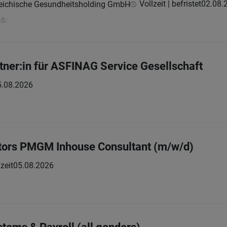
Vollzeit | befristet
02.08.
reichische Gesundheitsholding GmbH
aß:
ner:in für ASFINAG Service Gesellschaft
5.08.2026
ors PMGM Inhouse Consultant (m/w/d)
zeit
05.08.2026