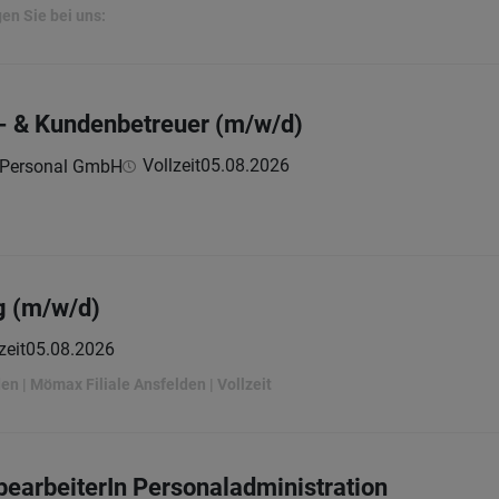
en Sie bei uns:
- & Kundenbetreuer (m/w/d)
Vollzeit
05.08.2026
 Personal GmbH
g (m/w/d)
zeit
05.08.2026
en | Mömax Filiale Ansfelden | Vollzeit
earbeiterIn Personaladministration