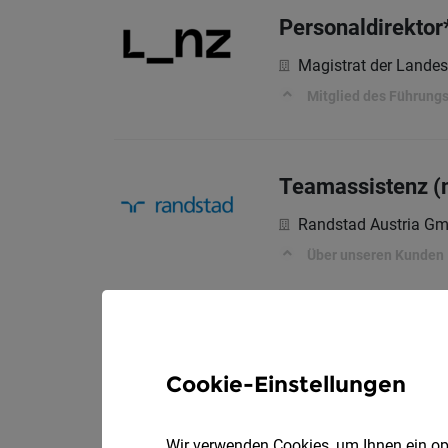
Personaldirektor*
Magistrat der Landes
Mitglied des Führung
Teamassistenz (m
Randstad Austria G
Über unseren Kunden
HR-Generalist*i
Cookie-Einstellungen
Ordensklinikum Lin
Unser Auftrag
Wir verwenden Cookies, um Ihnen ein opt