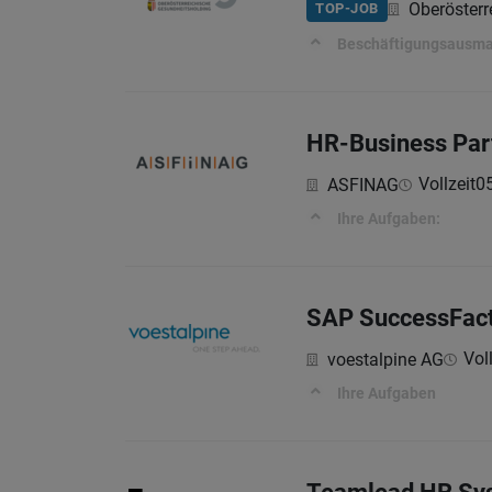
Oberöster
TOP-JOB
Beschäftigungsausm
HR-Business Part
Vollzeit
0
ASFINAG
Ihre Aufgaben:
SAP SuccessFact
Voll
voestalpine AG
Ihre Aufgaben