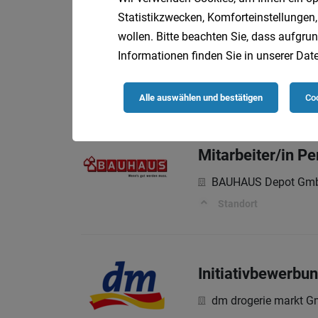
Statistikzwecken, Komforteinstellungen,
wollen. Bitte beachten Sie, dass aufgrun
SachbearbeiterIn
Informationen finden Sie in unserer
Date
Oberösterreichische
Beschäftigungsausm
Alle auswählen und bestätigen
Coo
Mitarbeiter/in P
BAUHAUS Depot Gm
Standort
Initiativbewerbu
dm drogerie markt 