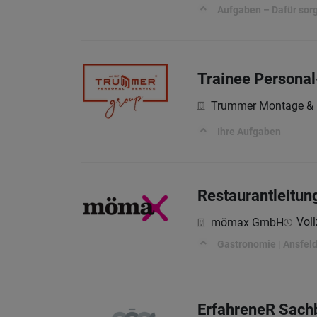
Aufgaben – Dafür sorg
Trainee Personal
Trummer Montage &
Ihre Aufgaben
Restaurantleitun
Voll
mömax GmbH
Gastronomie | Ansfeld
ErfahreneR Sachb