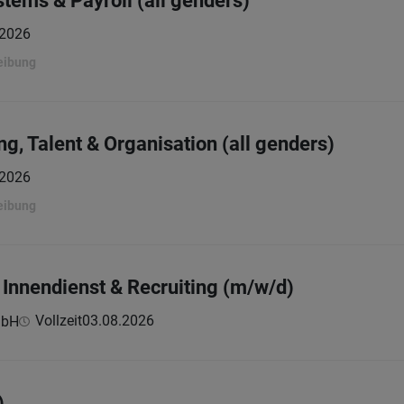
ems & Payroll (all genders)
.2026
eibung
g, Talent & Organisation (all genders)
.2026
eibung
 Innendienst & Recruiting (m/w/d)
Vollzeit
03.08.2026
mbH
)