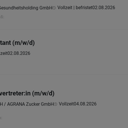
Vollzeit | befristet
02.08.2026
 Gesundheitsholding GmbH
aß:
ant (m/w/d)
zeit
02.08.2026
lvertreter:in (m/w/d)
Vollzeit
04.08.2026
H / AGRANA Zucker GmbH
n: