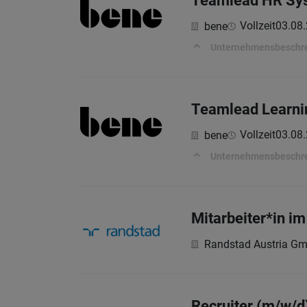
Teamlead HR Syst
Vollzeit
03.08
bene
Unternehmensbeschr
Teamlead Learnin
Vollzeit
03.08
bene
Unternehmensbeschr
Mitarbeiter*in im
Randstad Austria G
Recruiter (m/w/d