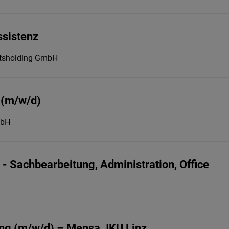
ssistenz
itsholding GmbH
 (m/w/d)
mbH
- Sachbearbeitung, Administration, Office
ung (m/w/d) – Mensa JKU Linz