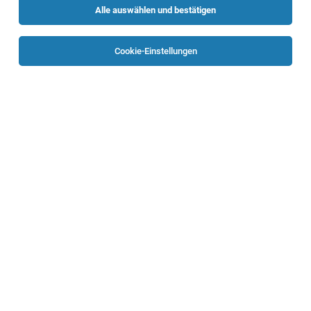
Alle auswählen und bestätigen
Sortieren
30 Jobs
Cookie-Einstellungen
Assistent/in Werbeleitung (m/w)
Wels
22.07.2026
Vollzeit
BAUHAUS Depot GmbH
Standort
Operationstechnische/r Assistent/in für die