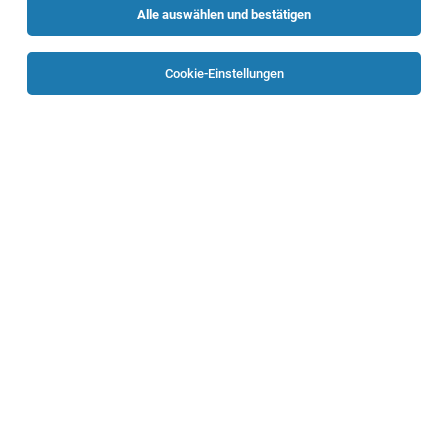
Alle auswählen und bestätigen
Cookie-Einstellungen
Pädagogische Fachkraft Sprachförderung
Aurach am Hongar
06.08.2026
Teilzeit | befristet
Caritas Oberösterreich
Deine Aufgaben
Gruppenführende*n Elementarpädagog*in
Aurach am Hongar
03.08.2026
Teilzeit
Caritas Oberösterreich