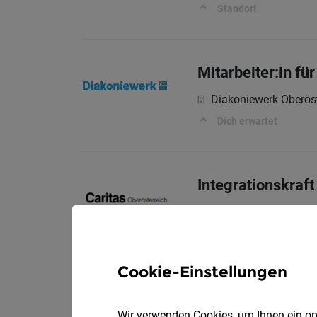
Standort
Mitarbeiter:in fü
Diakoniewerk Oberöst
Dich erwartet
Integrationskraft
Caritas Oberösterreic
Deine Aufgaben
Cookie-Einstellungen
Diplomierter Ges
Wir verwenden Cookies, um Ihnen ein opt