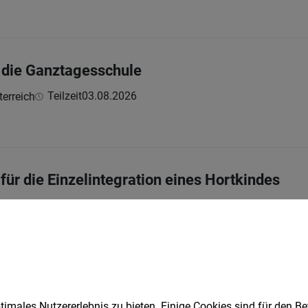
r die Ganztagesschule
Teilzeit
03.08.2026
erreich
 für die Einzelintegration eines Hortkindes
Teilzeit
02.08.2026
h
undheits- und Krankenpfleger (m/w/d) - Ref. 
imales Nutzererlebnis zu bieten. Einige Cookies sind für den Be