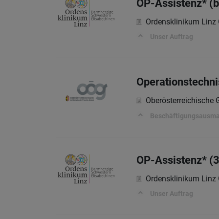
OP-Assistenz* (
Ordensklinikum Lin
Unser Auftrag
Operationstechni
Oberösterreichische
Beschäftigungsausm
OP-Assistenz* (
Ordensklinikum Lin
Unser Auftrag