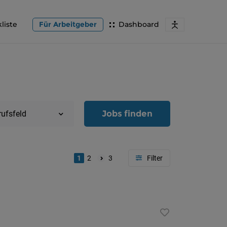
liste
Für Arbeitgeber
Dashboard
Jobs finden
rufsfeld
1
2
3
Region
Oberöster
Österreic