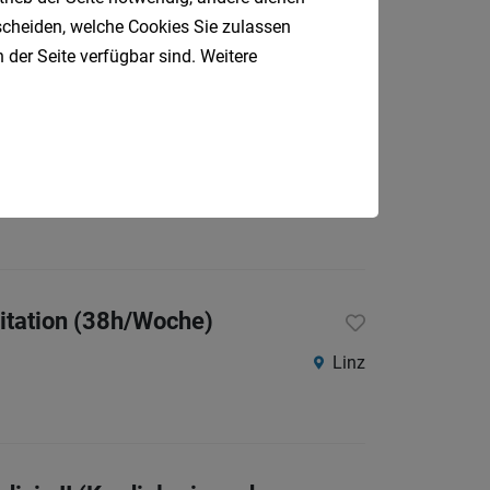
Linz
tscheiden, welche Cookies Sie zulassen
 der Seite verfügbar sind. Weitere
ereich
Vöcklabruck
litation (38h/Woche)
Linz