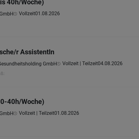
bis 40h/Woche)
Vollzeit
01.08.2026
z GmbH
sche/r AssistentIn
Vollzeit | Teilzeit
04.08.2026
 Gesundheitsholding GmbH
aß:
30-40h/Woche)
Vollzeit | Teilzeit
01.08.2026
z GmbH