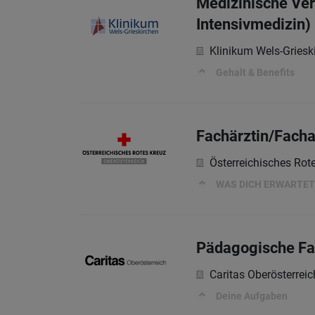
Medizinische Verw
Intensivmedizin)
Klinikum Wels-Gries
Gehalt & Benefits
Fachärztin/Facha
Österreichisches Rot
WAS DICH ERWARTET
Pädagogische Fa
Caritas Oberösterreic
Deine Aufgaben