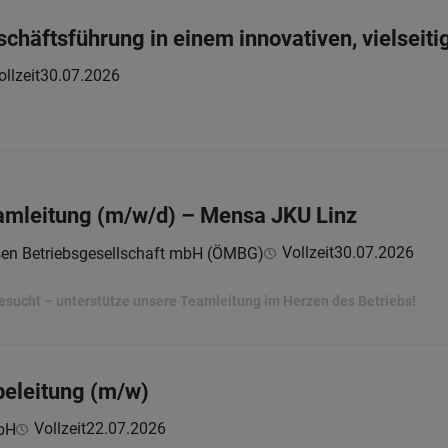
schäftsführung in einem innovativen, vielseit
ollzeit
30.07.2026
amleitung (m/w/d) – Mensa JKU Linz
Vollzeit
30.07.2026
sen Betriebsgesellschaft mbH (ÖMBG)
esucht – unterstütze unsere Teamleitung im Herzen des Betriebs!
beleitung (m/w)
Vollzeit
22.07.2026
bH