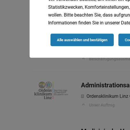
JBA – Justizbetreuu
Statistikzwecken, Komforteinstellungen,
19 Wochenstunden
wollen. Bitte beachten Sie, dass aufgrun
Informationen finden Sie in unserer
Date
Diplomierte/r Ge
Alle auswählen und bestätigen
Coo
Oberösterreichische
Beschäftigungsausm
Administrationsa
Ordensklinikum Lin
Unser Auftrag