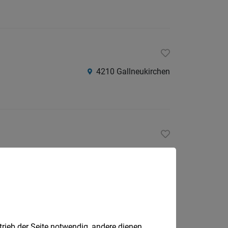
4210 Gallneukirchen
Peuerbach
Nr. 1090
trieb der Seite notwendig, andere dienen