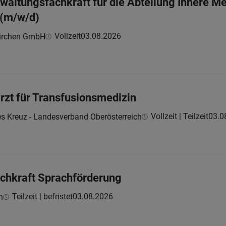
altungsfachkraft für die Abteilung Innere Med
 (m/w/d)
Vollzeit
03.08.2026
kirchen GmbH
rzt für Transfusionsmedizin
Vollzeit | Teilzeit
03.0
es Kreuz - Landesverband Oberösterreich
chkraft Sprachförderung
Teilzeit | befristet
03.08.2026
h