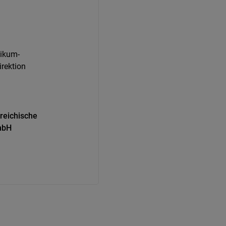
nikum-
irektion
rreichische
mbH