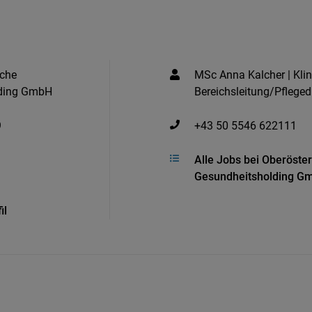
sche
MSc Anna Kalcher | Kli
lding GmbH
Bereichsleitung/Pfleged
9
+43 50 5546 622111
Alle Jobs bei Oberöste
Gesundheitsholding G
il