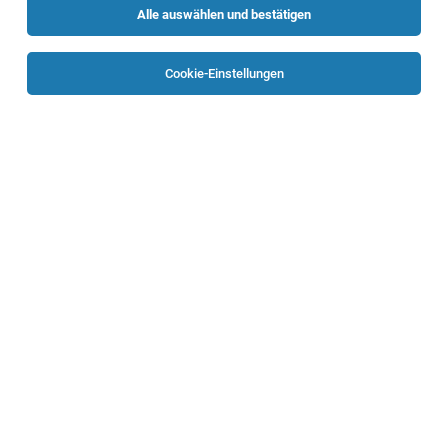
Alle auswählen und bestätigen
Sortieren
30 Jobs
Cookie-Einstellungen
TOP-JOB
Leitung der Anstaltsapotheke
Bad Ischl
07.08.2026
Vollzeit | befristet
Oberösterreichische Gesundheitsholding GmbH
Beschäftigungsausmaß: