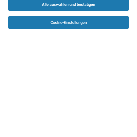
Alle auswählen und bestätigen
Alle Filter
Perg
Cookie-Einstellungen
Die Stellenanzeige
Verkäufer*in
in
Mauthausen
bei
Caritas Oberösterreich ist leider nicht mehr verfügbar oder
wurde neu ausgeschrieben.
Zum Firmenprofil
TOP-JOB
Mitarbeiter_in für psychosoziale
Betreuungsform „Leben BEI Familie“ in OÖ