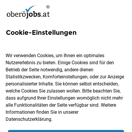
Cookie-Einstellungen
Account Growth Manager
(m/w/d) – SaaS & Industrial
Wir verwenden Cookies, um Ihnen ein optimales
Tech (100% Remote)
Nutzererlebnis zu bieten. Einige Cookies sind für den
Betrieb der Seite notwendig, andere dienen
Statistikzwecken, Komforteinstellungen, oder zur Anzeige
ALEGER GLOBAL
personalisierter Inhalte. Sie können selbst entscheiden,
welche Cookies Sie zulassen wollen. Bitte beachten Sie,
dass aufgrund Ihrer Einstellungen womöglich nicht mehr
Gmunden
Vollzeit
07.08.2026
alle Funktionalitäten der Seite verfügbar sind. Weitere
Informationen finden Sie in unserer
Datenschutzerklärung
.