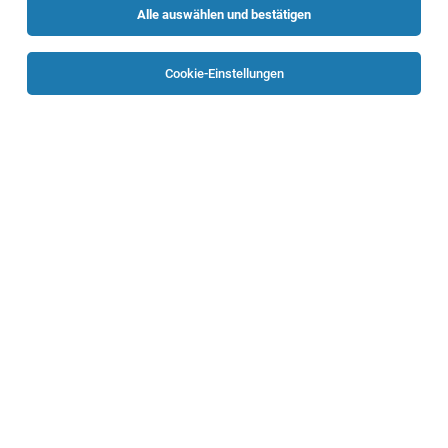
Alle auswählen und bestätigen
Sortieren
30 Jobs
Cookie-Einstellungen
Seelsorger:in für die Pfarre Steyr
Steyr
01.08.2026
Vollzeit | Teilzeit | befristet | Geringfügig
Katholische Kirche in Oberösterreich - Diözese Linz
Ihre Aufgaben