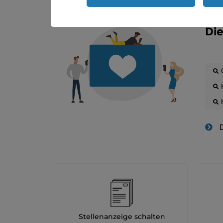
Die
D
Stellenanzeige schalten