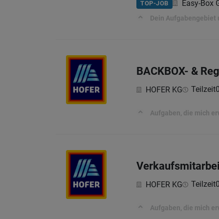
Easy-Box
TOP-JOB
Dein Aufgabengebiet 
BACKBOX-​ & Reg
Teilzeit
HOFER KG
Aufgaben, die mich e
Verkaufsmitarbe
Teilzeit
HOFER KG
Aufgaben, die mich e