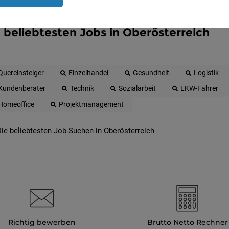
 beliebtesten Jobs in Oberösterreich
Quereinsteiger
Einzelhandel
Gesundheit
Logistik
Kundenberater
Technik
Sozialarbeit
LKW-Fahrer
Homeoffice
Projektmanagement
ie beliebtesten Job-Suchen in Oberösterreich
Richtig bewerben
Brutto Netto Rechner