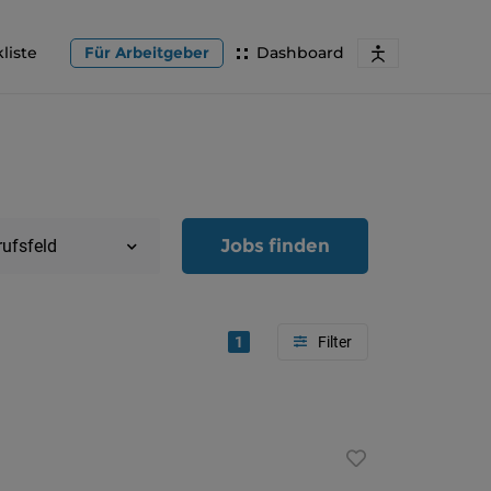
liste
Für Arbeitgeber
Dashboard
Jobs finden
rufsfeld
1
Region
Oberöster
Österreic