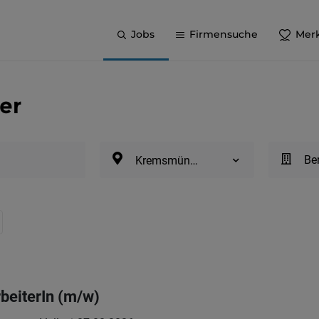
Jobs
Firmensuche
Merk
er
Be
Kremsmünster
beiterIn (m/w)