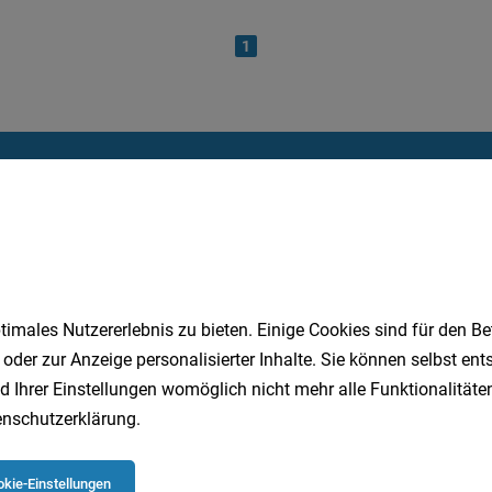
1
Speichere deine Suche als 
Erhalte alle neuen Stellenangebote automatisch per
Jetzt anlegen
imales Nutzererlebnis zu bieten. Einige Cookies sind für den Be
 oder zur Anzeige personalisierter Inhalte. Sie können selbst en
d Ihrer Einstellungen womöglich nicht mehr alle Funktionalitäten
nschutzerklärung
.
kie-Einstellungen