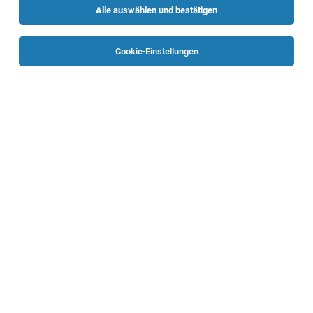
Alle auswählen und bestätigen
Sortieren
30 Jobs
Cookie-Einstellungen
Arzt:Ärztin für die Palliativmedizin (m/w/d)
Braunau am Inn
30.07.2026
Vollzeit | Teilzeit
Krankenhaus St. Josef Braunau