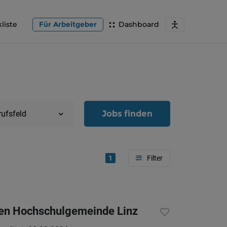
liste
Für Arbeitgeber
Dashboard
Jobs finden
rufsfeld
1
Region
Oberöster
hen Hochschulgemeinde Linz
Österreic