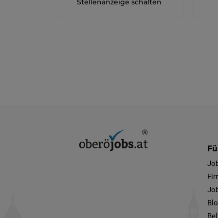
Stellenanzeige schalten
Fü
Jo
Fi
Job
Bl
Bel