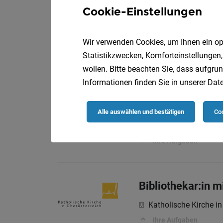
Cookie-Einstellungen
Seelsorger:in für
Wir verwenden Cookies, um Ihnen ein opt
Katholische Kirche in
Statistikzwecken, Komforteinstellungen,
Ihre Aufgaben
wollen. Bitte beachten Sie, dass aufgrun
Informationen finden Sie in unserer
Date
Seelsorger:in für
Alle auswählen und bestätigen
Coo
Katholische Kirche in
Ihre Aufgaben
Bibliothekar:in mi
Katholische Kirche in
Ihre Aufgaben