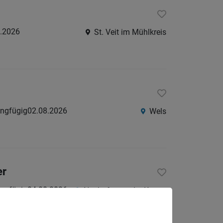
.2026
St. Veit im Mühlkreis
ringfügig
02.08.2026
Wels
er
ringfügig
04.08.2026
Neuhofen an der Krems