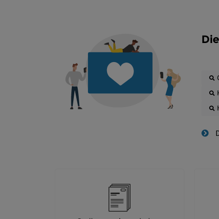
Die
D