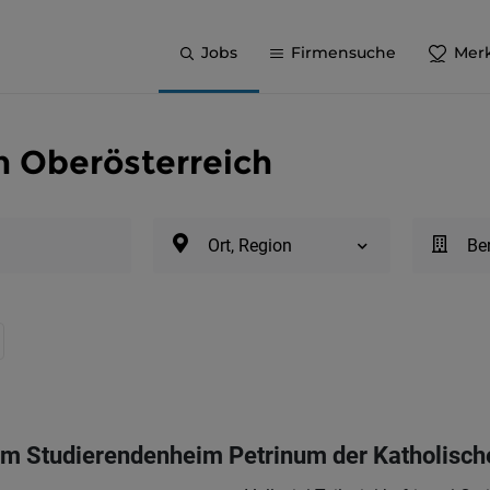
Jobs
Firmensuche
Merk
in Oberösterreich
Ort, Region
Be
 im Studierendenheim Petrinum der Katholisc