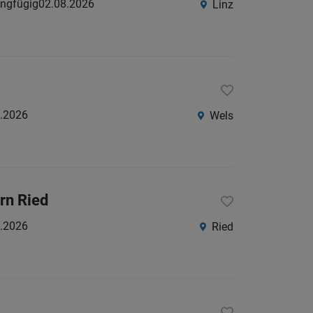
ringfügig
02.08.2026
Linz
Südtirol
Internatio
Berufsfeld
.2026
Wels
Anstellungsa
Als Jobfinder spe
Jobs
rn Ried
der
.2026
Ried
letzten
24
Stunden