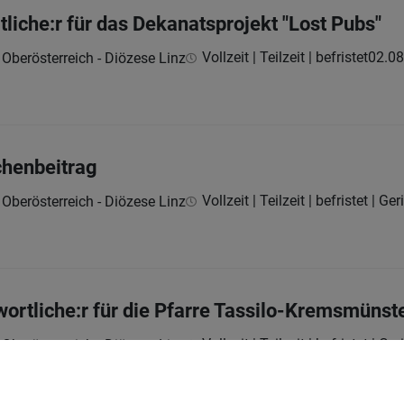
liche:r für das Dekanatsprojekt "Lost Pubs"
Vollzeit | Teilzeit | befristet
02.08
 Oberösterreich - Diözese Linz
chenbeitrag
Vollzeit | Teilzeit | befristet | Ge
 Oberösterreich - Diözese Linz
ortliche:r für die Pfarre Tassilo-Kremsmünst
Vollzeit | Teilzeit | befristet | Ge
 Oberösterreich - Diözese Linz