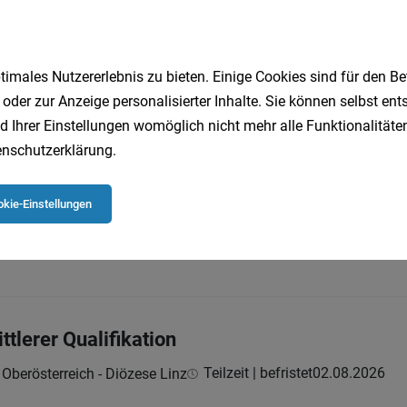
 die Pfarre Steyr
imales Nutzererlebnis zu bieten. Einige Cookies sind für den Be
Vollzeit | Teilzeit | befristet | Ge
 Oberösterreich - Diözese Linz
 oder zur Anzeige personalisierter Inhalte. Sie können selbst en
d Ihrer Einstellungen womöglich nicht mehr alle Funktionalitäten
nschutzerklärung
.
 die Pfarre Steyr
kie-Einstellungen
Vollzeit | Teilzeit | befristet | Ge
 Oberösterreich - Diözese Linz
ttlerer Qualifikation
Teilzeit | befristet
02.08.2026
 Oberösterreich - Diözese Linz