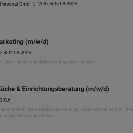
Vollzeit
05.08.2026
 Personal GmbH
arketing (m/w/d)
zeit
02.08.2026
| Wels | Möbelix Zentralverwaltung Wels | Vollzeit
Küche & Einrichtungsberatung (m/w/d)
.2026
ußerordentlicher Lehrabschlussprüfung - Dein nächster Schritt – dein 
 mit dem Schwerpunkt Küche