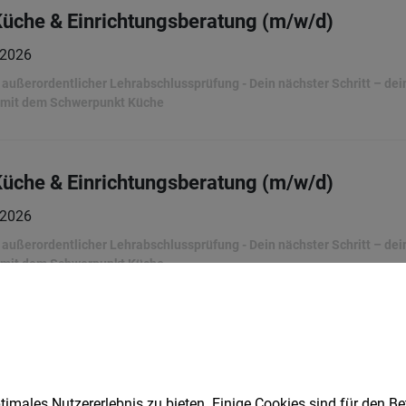
Küche & Einrichtungsberatung (m/w/d)
.2026
ußerordentlicher Lehrabschlussprüfung - Dein nächster Schritt – dein 
 mit dem Schwerpunkt Küche
Küche & Einrichtungsberatung (m/w/d)
.2026
ußerordentlicher Lehrabschlussprüfung - Dein nächster Schritt – dein 
 mit dem Schwerpunkt Küche
Küche & Einrichtungsberatung (m/w/d)
.2026
imales Nutzererlebnis zu bieten. Einige Cookies sind für den Be