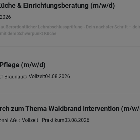
Küche & Einrichtungsberatung (m/w/d)
.2026
ußerordentlicher Lehrabschlussprüfung - Dein nächster Schritt – dein 
 mit dem Schwerpunkt Küche
 Pflege (m/w/d)
Vollzeit
04.08.2026
ef Braunau
rch zum Thema Waldbrand Intervention (m/w/
Vollzeit | Praktikum
03.08.2026
onal AG