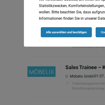
Traineeprogramm mit a
Einrichtungsberatung
Statistikzwecken, Komforteinstellungen,
wollen. Bitte beachten Sie, dass aufgrun
Informationen finden Sie in unserer
Date
Sales Trainee – 
Alle auswählen und bestätigen
Coo
02.08
Möbelix GmbH
Traineeprogramm mit a
Einrichtungsberatung
Sales Trainee – 
31.07
Möbelix GmbH
Traineeprogramm mit a
Einrichtungsberatung