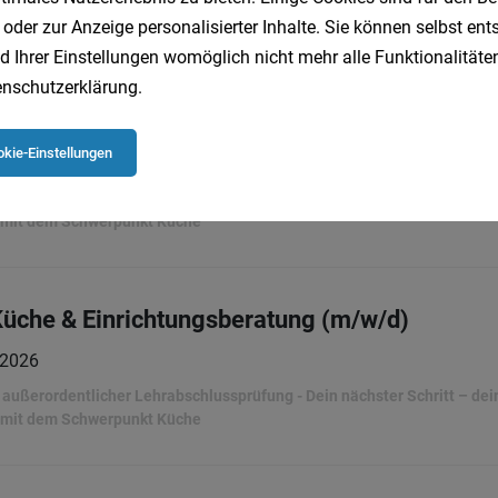
ußerordentlicher Lehrabschlussprüfung - Dein nächster Schritt – dein 
 mit dem Schwerpunkt Küche
 oder zur Anzeige personalisierter Inhalte. Sie können selbst en
d Ihrer Einstellungen womöglich nicht mehr alle Funktionalitäten
nschutzerklärung
.
Küche & Einrichtungsberatung (m/w/d)
kie-Einstellungen
.2026
ußerordentlicher Lehrabschlussprüfung - Dein nächster Schritt – dein 
 mit dem Schwerpunkt Küche
Küche & Einrichtungsberatung (m/w/d)
.2026
ußerordentlicher Lehrabschlussprüfung - Dein nächster Schritt – dein 
 mit dem Schwerpunkt Küche