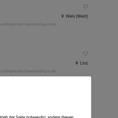
Wels (West)
erfolgreicher Quereinstieg in die
Linz
erfolgreicher Quereinstieg in die
Ried
trieb der Seite notwendig, andere dienen