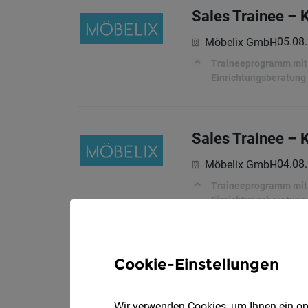
Sales Trainee – 
05.08
Möbelix GmbH
Traineeprogramm mit a
Einrichtungsberatung
Sales Trainee – 
04.08
Möbelix GmbH
Traineeprogramm mit a
Einrichtungsberatung
Sales Trainee – 
Cookie-Einstellungen
02.08
Möbelix GmbH
Wir verwenden Cookies, um Ihnen ein opt