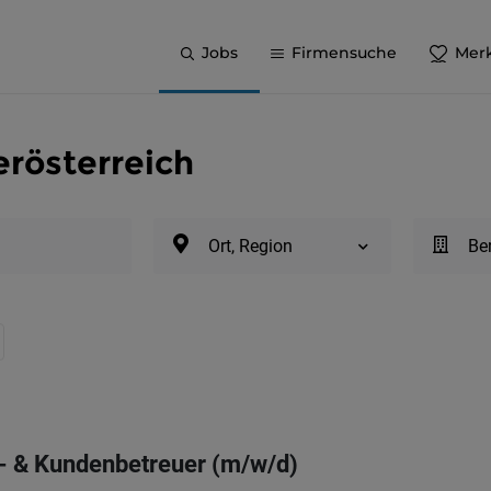
Jobs
Firmensuche
Merk
erösterreich
Ort, Region
Be
- & Kundenbetreuer (m/w/d)