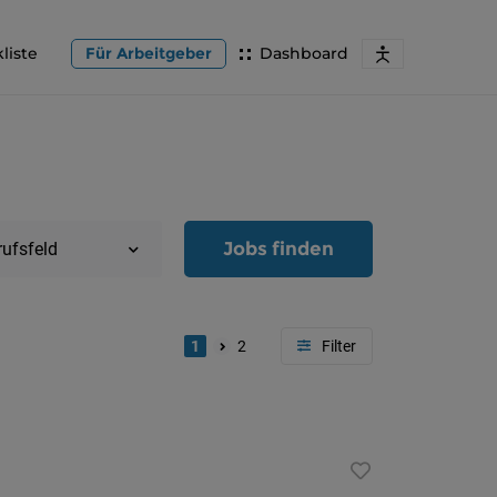
liste
Für Arbeitgeber
Dashboard
Jobs finden
rufsfeld
1
2
Region
Oberöster
Österreic