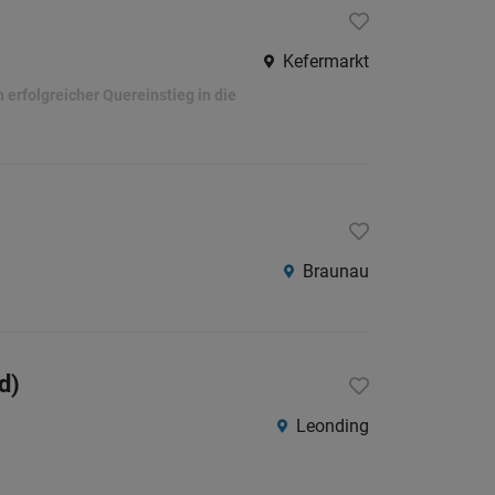
Kefermarkt
erfolgreicher Quereinstieg in die
Braunau
d)
Leonding