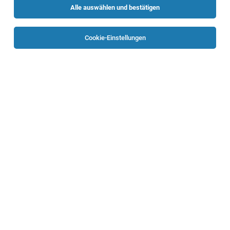
Alle auswählen und bestätigen
Sortieren
30 Jobs
Cookie-Einstellungen
Sales Trainee – Küche &
Einrichtungsberatung (m/w/d)
St. Florian/Asten
07.08.2026
Möbelix GmbH
Traineeprogramm mit außerordentlicher
Lehrabschlussprüfung - Dein nächster Schritt – dein
erfolgreicher Quereinstieg in die Einrichtungsberatung mit
dem Schwerpunkt Küche