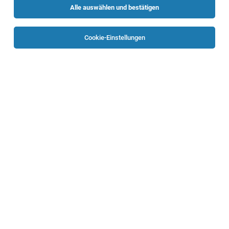
Alle auswählen und bestätigen
Sortieren
30 Jobs
Cookie-Einstellungen
Alle Filter
Schärding
TOP-JOB
Mitarbeiter_in für psychosoziale
Betreuungsform „Leben BEI Familie“ in OÖ
gesucht
Oberösterreich
05.08.2026
Vollzeit
neuewege gGmbH
Betreuung einer jungen erwachsenen Frau.