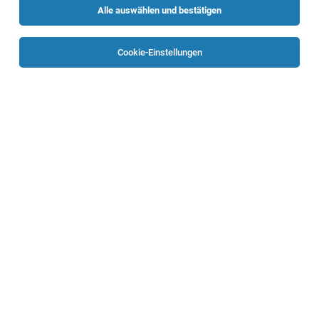
Alle auswählen und bestätigen
Sortieren
30 Jobs
Cookie-Einstellungen
BACKBOX- & Regalbetreuer (m/w/d) Am See-
Ring 5, 4880 Sankt Georgen im Attergau
Georgen im Attergau
31.07.2026
Teilzeit
HOFER KG
Aufgaben, die mich erwarten