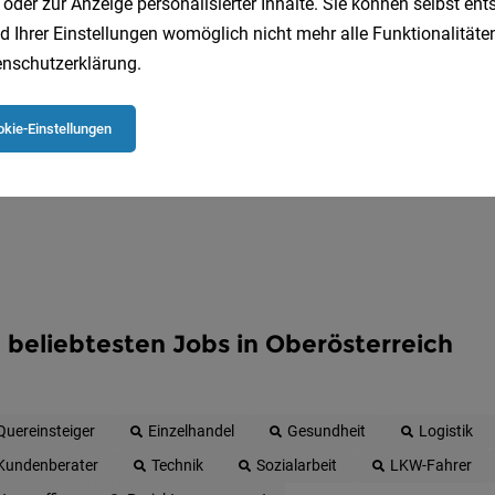
 oder zur Anzeige personalisierter Inhalte. Sie können selbst en
Erhalte alle neuen Stellenangebote automatisch per
d Ihrer Einstellungen womöglich nicht mehr alle Funktionalitäten
nschutzerklärung
.
Jetzt anlegen
kie-Einstellungen
 beliebtesten Jobs in Oberösterreich
Quereinsteiger
Einzelhandel
Gesundheit
Logistik
Kundenberater
Technik
Sozialarbeit
LKW-Fahrer