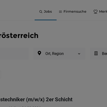
Jobs
Firmensuche
Merk
rösterreich
Ort, Region
Be
techniker (m/w/x) 2er Schicht