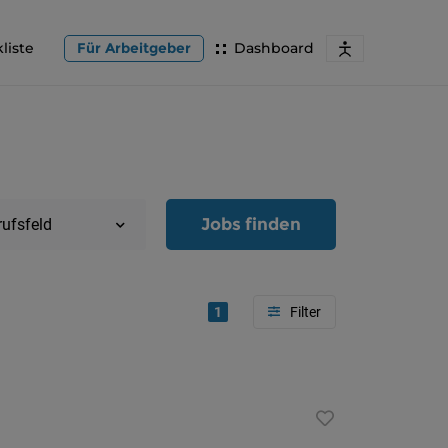
liste
Für Arbeitgeber
Dashboard
Jobs finden
rufsfeld
1
Region
Oberöster
Österreic