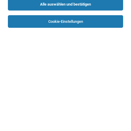
Alle auswählen und bestätigen
Sortieren
30 Jobs
Cookie-Einstellungen
Dipl. Gesundheits- und Krankenpfleger*in für
das Mobile Palliativteam Linz und Linz-Land
Linz
07.08.2026
Vollzeit | Teilzeit
Caritas Oberösterreich
Deine Aufgaben