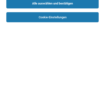
Alle auswählen und bestätigen
Sortieren
30 Jobs
Cookie-Einstellungen
Diplomierte:r Gesundheits- und
Krankenpfleger:in (Voll- oder Teilzeit)
Linz
05.08.2026
Vollzeit | Teilzeit
SZL Seniorenzentren Linz
Sie haben ein Diplom bzw. einen FH-Abschluss der
Gesundheits- und Krankenpflege und