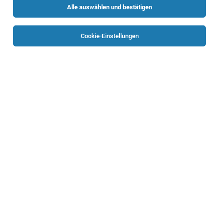
Alle auswählen und bestätigen
Sortieren
30 Jobs
Cookie-Einstellungen
TOP-JOB
Heimhelfer:in
Linz
05.08.2026
Vollzeit | Teilzeit
SZL Seniorenzentren Linz
Sie haben eine abgeschlossene Ausbildung als
Heimhelfer:in und
TOP-JOB