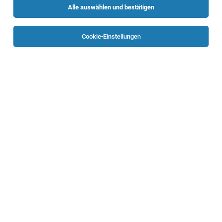
Alle auswählen und bestätigen
Sortieren
30 Jobs
Cookie-Einstellungen
Fachsozialbetreuer*in
Engelhartszell
02.08.2026
Vollzeit | Teilzeit
Caritas Oberösterreich
Deine Aufgaben
Fachsozialbetreuer*in
Ternberg
01.08.2026
Teilzeit