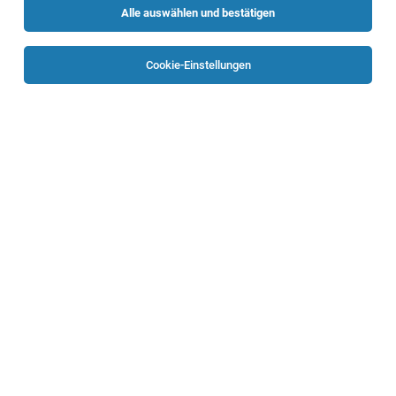
Alle auswählen und bestätigen
Sortieren
30 Jobs
Cookie-Einstellungen
IT Application Manager
Linz
06.08.2026
Vollzeit
Sprecher Automation GmbH
Ihre Aufgaben bei uns
Global Expert CRM und Vertriebsprozesse
(m/w/d)