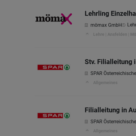
Lehrling Einzelh
Lehr
mömax GmbH
Lehre | Ansfelden | Mö
Stv. Filialleitun
SPAR Österreichisch
Allgemeines
Filialleitung in 
SPAR Österreichisch
Allgemeines