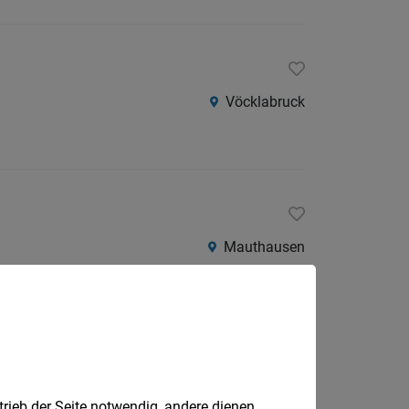
Vöcklabruck
Mauthausen
chtrenk und Traun
Marchtrenk, Traun
trieb der Seite notwendig, andere dienen