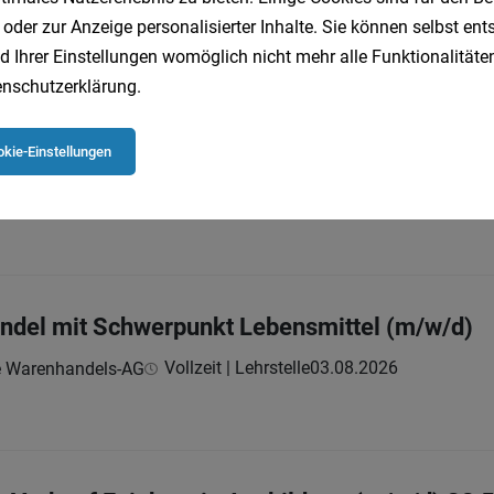
 oder zur Anzeige personalisierter Inhalte. Sie können selbst en
d Ihrer Einstellungen womöglich nicht mehr alle Funktionalitäten
nschutzerklärung
.
andel mit Schwerpunkt Lebensmittel (m/w/d)
kie-Einstellungen
Lehrstelle
04.08.2026
esellschaft m.b.H.
andel mit Schwerpunkt Lebensmittel (m/w/d)
Vollzeit | Lehrstelle
03.08.2026
e Warenhandels-AG