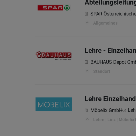
Abteilungsleitun
SPAR Österreichisch
Allgemeines
Lehre - Einzelha
BAUHAUS Depot Gm
Standort
Lehre Einzelhand
Leh
Möbelix GmbH
Lehre | Linz | Möbelix F