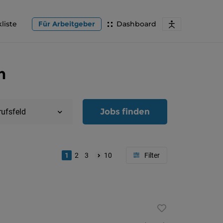
liste
Für Arbeitgeber
Dashboard
h
Jobs finden
rufsfeld
1
2
3
10
Region
Oberöster
Österreic