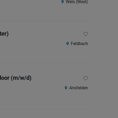
Wels (West)
Südtirol
Internatio
ter)
Berufsfeld
Feldbach
Anstellungsa
Als Jobfinder spe
Jobs
door (m/w/d)
der
letzten
Ansfelden
24
Stunden