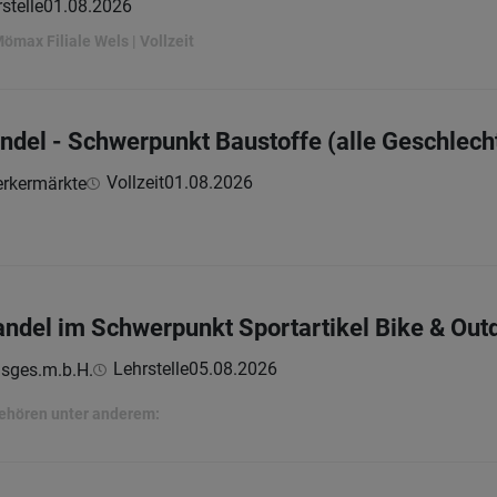
stelle
01.08.2026
Mömax Filiale Wels | Vollzeit
andel - Schwerpunkt Baustoffe (alle Geschlech
Vollzeit
01.08.2026
rkermärkte
andel im Schwerpunkt Sportartikel Bike & Out
Lehrstelle
05.08.2026
lsges.m.b.H.
ehören unter anderem: