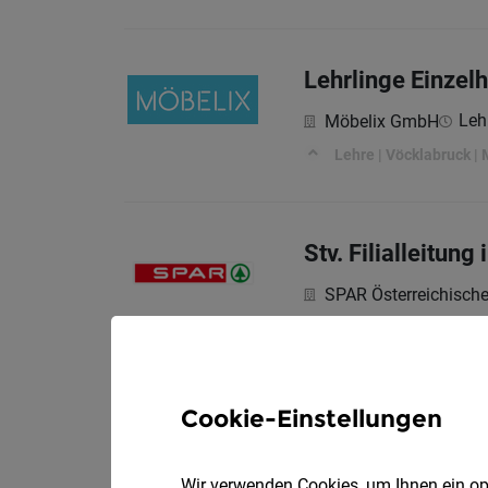
Lehrlinge Einzel
Leh
Möbelix GmbH
Lehre | Vöcklabruck | 
Stv. Filialleitun
SPAR Österreichisch
Allgemeines
Cookie-Einstellungen
Filialleitung in
SPAR Österreichisch
Wir verwenden Cookies, um Ihnen ein opt