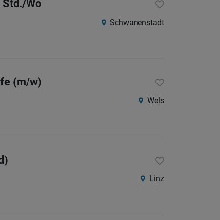
5 Std./Wo
Schwanenstadt
ffe (m/w)
Wels
d)
Linz