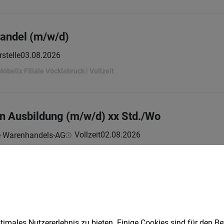
handel (m/w/d)
rstelle
03.08.2026
Möbelix Filiale Vöcklabruck | Vollzeit
g in Ausbildung (m/w/d) xx Std./Wo
Vollzeit
02.08.2026
e Warenhandels-AG
 Ausbildung (m/w/d) 38,5 Std./Wo - Region Mar
Vollzeit
03.08.2026
e Warenhandels-AG
imales Nutzererlebnis zu bieten. Einige Cookies sind für den Be