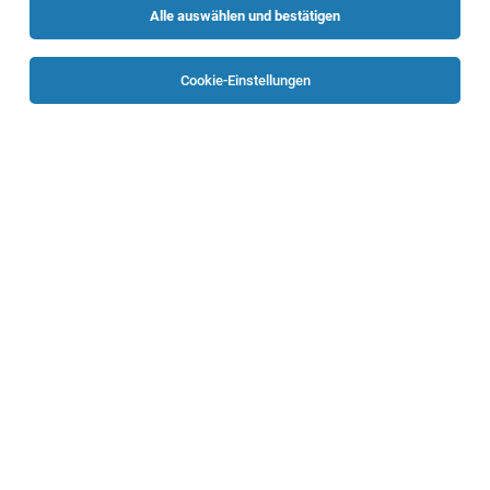
Alle auswählen und bestätigen
Sortieren
30 Jobs
Cookie-Einstellungen
Technische:r Koordinator:in
Ansfelden
03.08.2026
Vollzeit
ASFINAG
Ihre Aufgaben:
Technischer Betriebsführer (m/w/d)