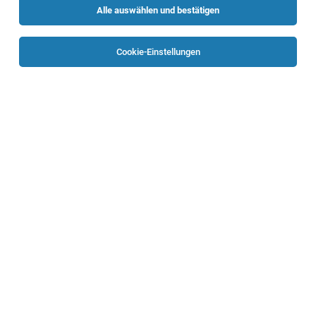
Alle auswählen und bestätigen
Sortieren
30 Jobs
Cookie-Einstellungen
Gruppenführende*r Elementarpädagog*in
Pasching/Langholzfeld
Pasching
04.08.2026
Vollzeit
Caritas Oberösterreich
Ihre Aufgabe
Pädagogische Fachkraft St. Florian bei Linz