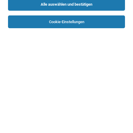
Alle auswählen und bestätigen
Sortieren
30 Jobs
Cookie-Einstellungen
Assistenzarzt:ärztin in Ausbildung zum:zur
Facharzt:ärztin für Innere Medizin (m/w/d)
Braunau
30.07.2026
Vollzeit | Teilzeit
Krankenhaus St. Josef Braunau