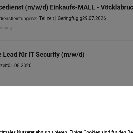
icedienst (m/w/d) Einkaufs-MALL - Vöcklabruc
Teilzeit | Geringfügig
29.07.2026
dienstleistungen
eibung
 Lead für IT Security (m/w/d)
zeit
01.08.2026
aufs-MALL (m/w/d) - Vöcklabruck - Teilzeit
Teilzeit
29.07.2026
dienstleistungen
eibung
imales Nutzererlebnis zu bieten. Einige Cookies sind für den Be