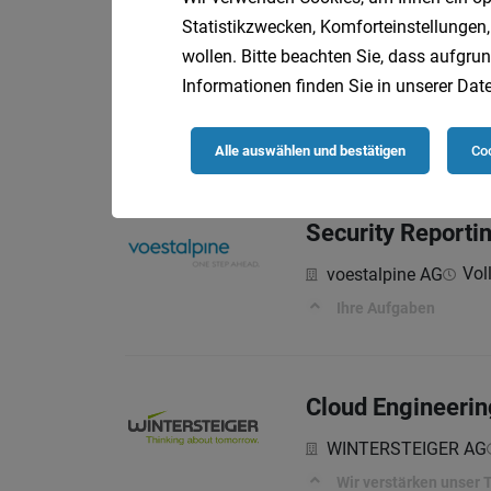
Statistikzwecken, Komforteinstellungen,
Informationssich
wollen. Bitte beachten Sie, dass aufgrun
Informationen finden Sie in unserer
Date
Energie AG Oberöster
Aufgaben
Alle auswählen und bestätigen
Coo
Security Reporti
Voll
voestalpine AG
Ihre Aufgaben
Cloud Engineerin
WINTERSTEIGER AG
Wir verstärken unser