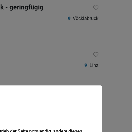
k - geringfügig
Vöcklabruck
Linz
Vöcklabruck
trieb der Seite notwendig, andere dienen