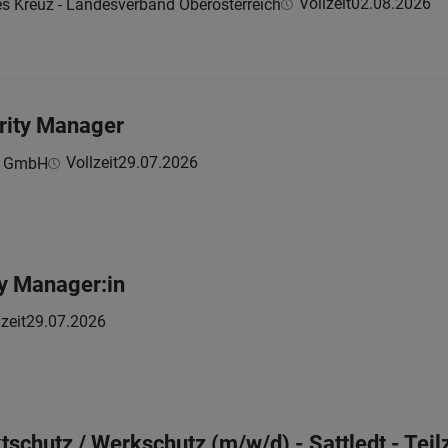
Vollzeit
02.08.2026
es Kreuz - Landesverband Oberösterreich
rity Manager
Vollzeit
29.07.2026
n GmbH
y Manager:in
zeit
29.07.2026
tschutz / Werkschutz (m/w/d) - Sattledt - Teil