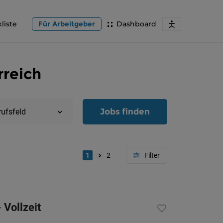
liste
Für Arbeitgeber
Dashboard
rreich
Jobs finden
rufsfeld
1
2
Region
Oberöster
 Vollzeit
Österreic