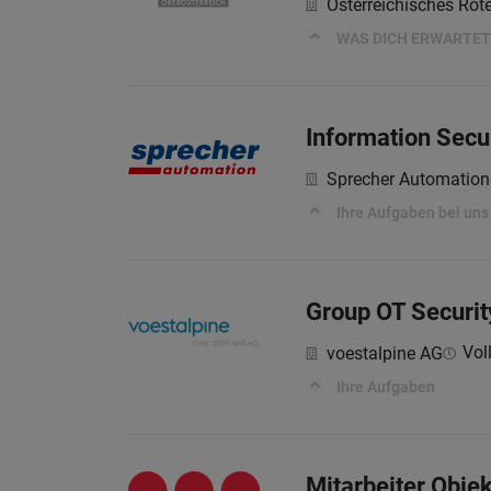
Österreichisches Rot
WAS DICH ERWARTET
Information Secu
Sprecher Automatio
Ihre Aufgaben bei uns
Group OT Securit
Voll
voestalpine AG
Ihre Aufgaben
Mitarbeiter Objek