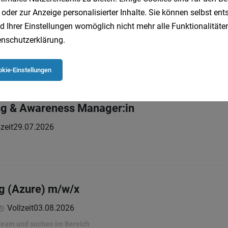
 oder zur Anzeige personalisierter Inhalte. Sie können selbst en
erheitsbeauftragte:n im Bereich Leittechnik
d Ihrer Einstellungen womöglich nicht mehr alle Funktionalitäten
nschutzerklärung
.
Vollzeit | Teilzeit
21.07.2026
reich
kie-Einstellungen
ng & Awareness Manager:in
zeit
29.07.2026
g (Azure) m/w/x
Vollzeit
03.08.2026
 Team und suchen im Bereich