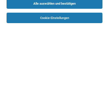
Alle auswählen und bestätigen
Sortieren
30 Jobs
Cookie-Einstellungen
Einsatzleiter Objektschutz / Werkschutz
(m/w/d) - Bezirk Perg - Vollzeit
Perg
02.08.2026
Vollzeit
Securitas Sicherheitsdienstleistungen
Unternehmensbeschreibung