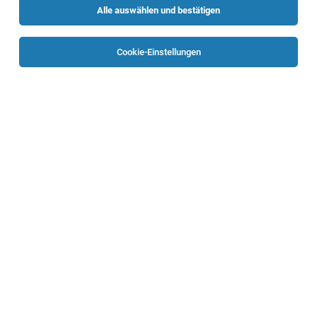
Alle auswählen und bestätigen
Sortieren
30 Jobs
Cookie-Einstellungen
Servicetechniker (m/w)
Hörsching
05.08.2026
Vollzeit
Peter Danereder GmbH
Ihre Aufgaben:
Service- und Wartungstechniker (m/w/x)
Mehrnbach
02.08.2026
Vollzeit