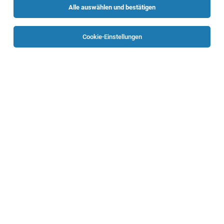
Alle auswählen und bestätigen
Sortieren
30 Jobs
Cookie-Einstellungen
TOP-JOB
Mitarbeiter_in für psychosoziale
Betreuungsform „Leben BEI Familie“ in OÖ
gesucht
Oberösterreich
05.08.2026
Vollzeit
neuewege gGmbH
Betreuung einer jungen erwachsenen Frau.