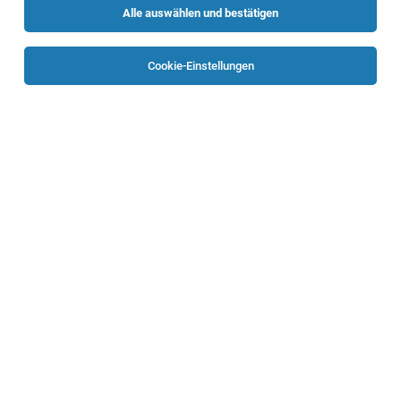
Alle auswählen und bestätigen
Sortieren
30 Jobs
Cookie-Einstellungen
Projektverantwortliche:r für das
Dekanatsprojekt "Lost Pubs"
St. Veit im Mühlkreis
02.08.2026
Vollzeit | Teilzeit | befristet
Katholische Kirche in Oberösterreich - Diözese Linz
Ihre Aufgaben