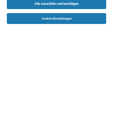
Alle auswählen und bestätigen
Sortieren
30 Jobs
Cookie-Einstellungen
IT Process Manager:in
Linz
03.08.2026
Vollzeit
voestalpine AG
Ihre Aufgaben
Leitung Industrial Engineering (m/w/d)– Werk
Leonding