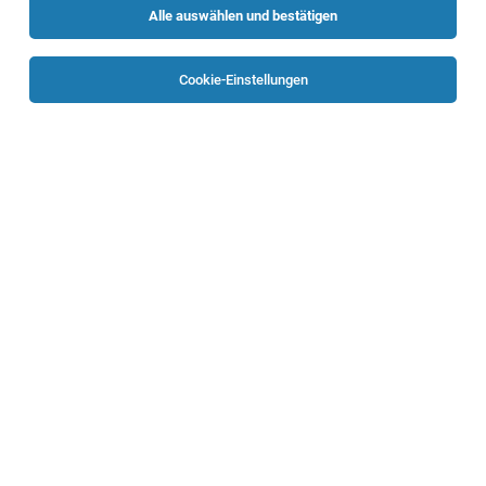
Alle auswählen und bestätigen
Sortieren
30 Jobs
Cookie-Einstellungen
Ferialpraktikant Verkauf (m/w/d) Wilhelm-
Redl-Straße 4, 4770 Andorf
Andorf
26.07.2026
Teilzeit | Praktikum
HOFER KG
Aufgaben, die mich erwarten