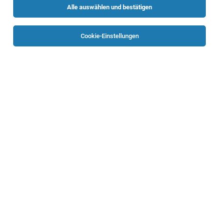
Alle auswählen und bestätigen
Sortieren
30 Jobs
Cookie-Einstellungen
TOP-JOB
Diplomierte Pflegeperson für die Neurologie
(m/w/d)
Wels
02.08.2026
Vollzeit | Teilzeit
Klinikum Wels-Grieskirchen GmbH
Das erwartet Sie:
Pflegeassistenz für die Mobilen