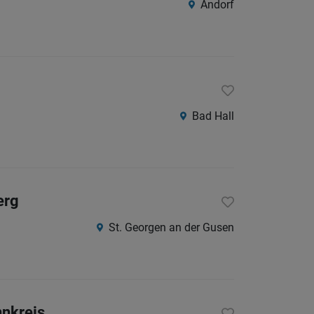
Andorf
Südtirol
Internatio
Berufsfeld
Bad Hall
Anstellungsa
Als Jobfinder spe
Jobs
erg
der
St. Georgen an der Gusen
letzten
24
Stunden
nnkreis