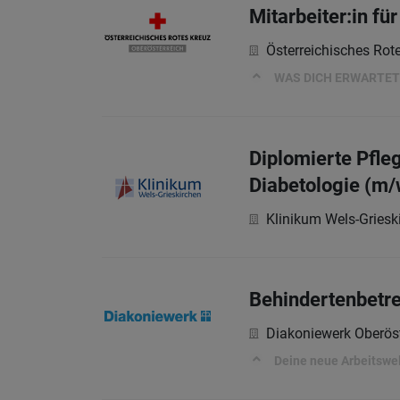
Mitarbeiter:in f
Österreichisches Rot
WAS DICH ERWARTET
Diplomierte Pfleg
Diabetologie (m/
Klinikum Wels-Gries
Behindertenbetre
Diakoniewerk Oberöst
Deine neue Arbeitswe