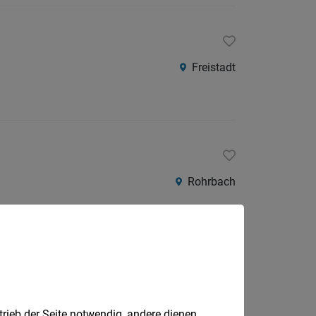
Freistadt
Rohrbach
Pram
trieb der Seite notwendig, andere dienen