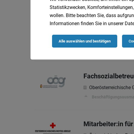
Deine Aufgaben
Statistikzwecken, Komforteinstellungen,
wollen. Bitte beachten Sie, dass aufgrun
Informationen finden Sie in unserer
Date
Pflegefachassist
Oberösterreichische
Alle auswählen und bestätigen
Coo
Beschäftigungsausm
Fachsozialbetreu
Oberösterreichische
Beschäftigungsausm
Mitarbeiter:in f