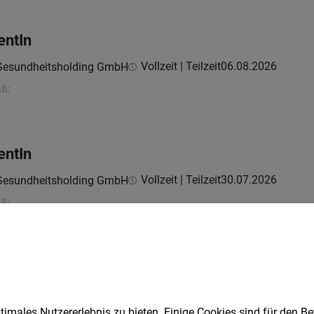
entIn
Vollzeit | Teilzeit
06.08.2026
 Gesundheitsholding GmbH
aß:
entIn
Vollzeit | Teilzeit
30.07.2026
 Gesundheitsholding GmbH
aß:
ent*in (PFA)
Vollzeit | Teilzeit
23.07.2026
h
imales Nutzererlebnis zu bieten. Einige Cookies sind für den Be