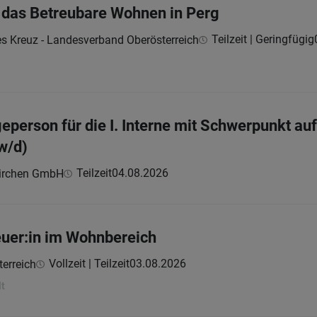
ür das Betreubare Wohnen in Perg
Teilzeit | Geringfügig
es Kreuz - Landesverband Oberösterreich
eperson für die I. Interne mit Schwerpunkt au
w/d)
Teilzeit
04.08.2026
kirchen GmbH
uer:in im Wohnbereich
Vollzeit | Teilzeit
03.08.2026
erreich
lt