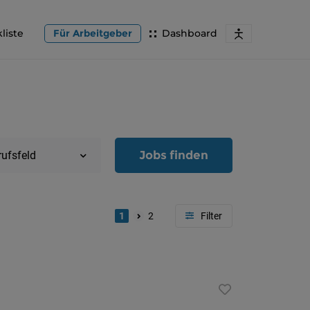
liste
Für Arbeitgeber
Dashboard
Jobs finden
rufsfeld
1
2
Region
Oberöster
Österreic