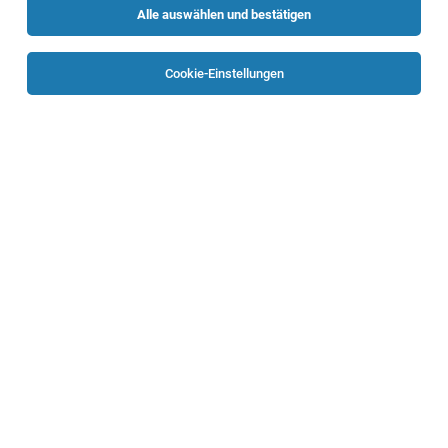
Alle auswählen und bestätigen
Sortieren
30 Jobs
Cookie-Einstellungen
Group OT Security Manager:in
Linz
05.08.2026
Vollzeit
voestalpine AG
Ihre Aufgaben
Cybersecurity Architekt:in
Linz
07.08.2026
Vollzeit