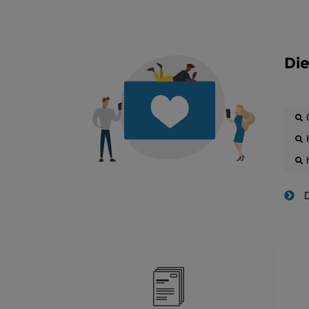
Die
D