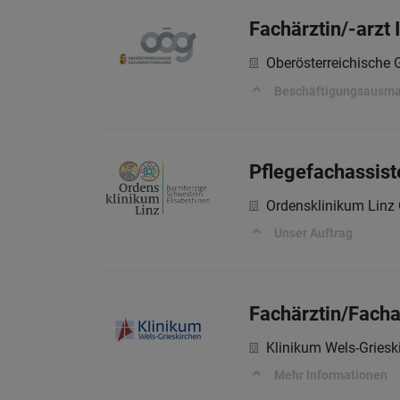
Fachärztin/-arzt 
Oberösterreichische
Beschäftigungsausm
Pflegefachassist
Ordensklinikum Lin
Unser Auftrag
Fachärztin/Facha
Klinikum Wels-Gries
Mehr Informationen