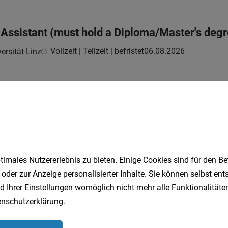
 Assistant (must hold a Diploma/Master's de
Vollzeit | Teilzeit | befristet
06.08.2026
ersität Linz
Fachärztin/arzt im Bereich Palliative Care
Teilzeit
06.08.2026
 Gesundheitsholding GmbH
aß:
imales Nutzererlebnis zu bieten. Einige Cookies sind für den Be
 oder zur Anzeige personalisierter Inhalte. Sie können selbst en
d Ihrer Einstellungen womöglich nicht mehr alle Funktionalitäten
 für Kinder- und Jugendheilkunde (m/w/d)
nschutzerklärung
.
Vollzeit | Teilzeit
27.07.2026
kirchen GmbH