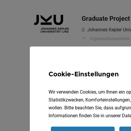
Graduate Project
Johannes Kepler Univ
Organisationseinheit:
Ärztin/Arzt bzw. 
Cookie-Einstellungen
Oberösterreichische
Beschäftigungsausm
Wir verwenden Cookies, um Ihnen ein opt
Statistikzwecken, Komforteinstellungen,
wollen. Bitte beachten Sie, dass aufgrun
Fachärztin/-arzt
Informationen finden Sie in unserer
Date
Klinikum Wels-Gries