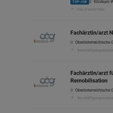
Klinikum 
TOP-JOB
Das erwartet Sie:
Fachärztin/arzt 
Oberösterreichische
Beschäftigungsausm
Fachärztin/arzt f
Remobilisation
Oberösterreichische
Beschäftigungsausm