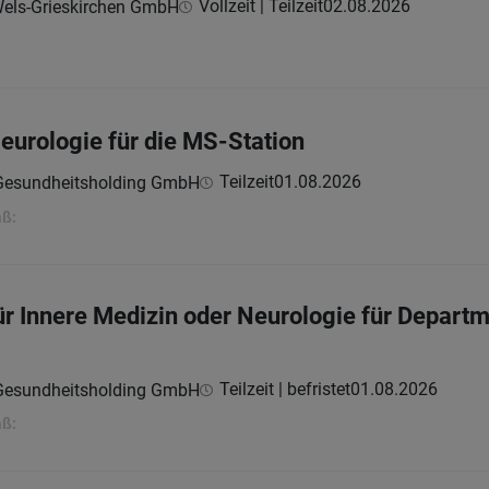
Vollzeit | Teilzeit
02.08.2026
Wels-Grieskirchen GmbH
Neurologie für die MS-Station
Teilzeit
01.08.2026
 Gesundheitsholding GmbH
aß:
ür Innere Medizin oder Neurologie für Departm
Teilzeit | befristet
01.08.2026
 Gesundheitsholding GmbH
aß: