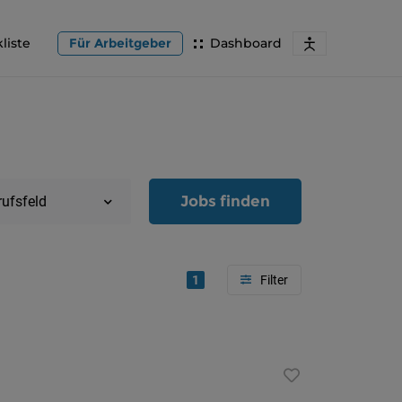
liste
Für Arbeitgeber
Dashboard
Jobs finden
rufsfeld
1
Region
Oberöster
Österreic