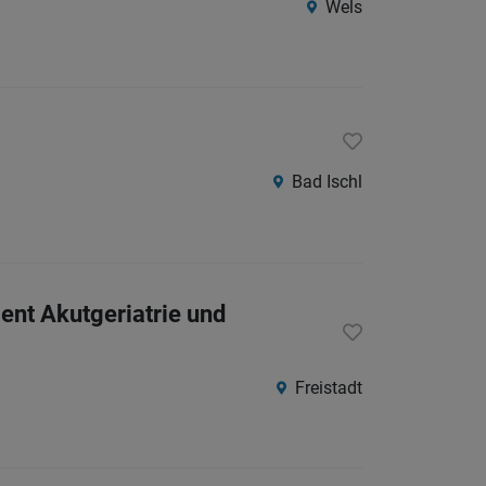
Wels
Südtirol
Internatio
Berufsfeld
Bad Ischl
Anstellungsa
Als Jobfinder spe
Jobs
ent Akutgeriatrie und
der
letzten
24
Freistadt
Stunden