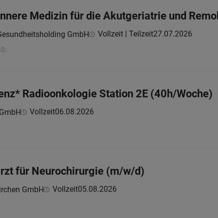
Innere Medizin für die Akutgeriatrie und Remob
Vollzeit | Teilzeit
27.07.2026
 Gesundheitsholding GmbH
aß:
enz* Radioonkologie Station 2E (40h/Woche)
Vollzeit
06.08.2026
z GmbH
rzt für Neurochirurgie (m/w/d)
Vollzeit
05.08.2026
kirchen GmbH