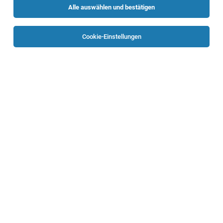
Alle auswählen und bestätigen
Sortieren
30 Jobs
Cookie-Einstellungen
Medizinstudierende als OP-Assistenz
Steyr
04.08.2026
Teilzeit
Oberösterreichische Gesundheitsholding GmbH
Beschäftigungsausmaß: