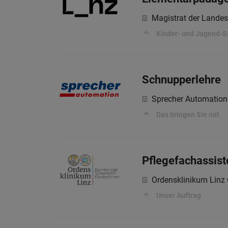
Magistrat der Landes
Kinder- und Jugend-S
Schnupperlehre
Sprecher Automatio
Das bringen Sie mit
Pflegefachassist
Ordensklinikum Lin
Unser Auftrag