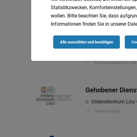
dm drogerie markt 
Statistikzwecken, Komforteinstellungen,
Aufgaben – Dafür sorg
wollen. Bitte beachten Sie, dass aufgrun
Informationen finden Sie in unserer
Date
Projektleiter:in 
Alle auswählen und bestätigen
Coo
Sprecher Automatio
Ihre Aufgaben bei uns
Gehobener Dienst
Ordensklinikum Lin
Unser Auftrag