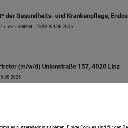
t* der Gesundheits- und Krankenpflege, Endo
Vollzeit | Teilzeit
04.08.2026
z GmbH
vertreter (m/w/d) Unionstraße 157, 4020 Linz
06.08.2026
rwarten
-40 Stunden
imales Nutzererlebnis zu bieten. Einige Cookies sind für den Be