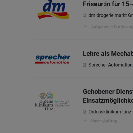
Friseur:in für 15
dm drogerie markt 
Aufgaben – Dafür sorg
Lehre als Mechat
Sprecher Automatio
Gehobener Dienst
Einsatzmöglichke
Ordensklinikum Lin
Unser Auftrag