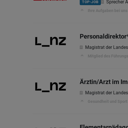
Sprecher 
TOP-JOB
Ihre Aufgaben bei uns
Personaldirektor*
Magistrat der Landes
Mitglied des Führung
Ärztin/Arzt im Im
Magistrat der Landes
Gesundheit und Sport
Elementarpädagog