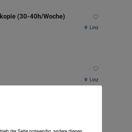
skopie (30-40h/Woche)
Linz
Linz
trieb der Seite notwendig, andere dienen