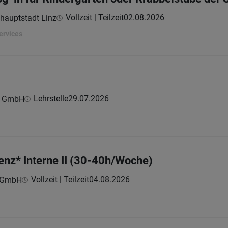
Vollzeit | Teilzeit
02.08.2026
hauptstadt Linz
ervices
Lehrstelle
29.07.2026
n GmbH
enz* Interne II (30-40h/Woche)
Vollzeit | Teilzeit
04.08.2026
z GmbH