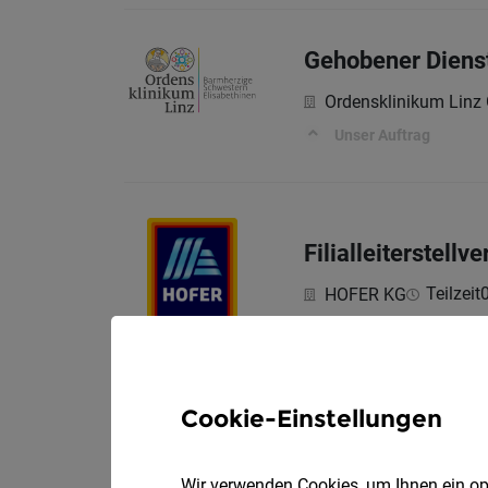
Gehobener Diens
Ordensklinikum Lin
Unser Auftrag
Filialleiterstell
Teilzeit
HOFER KG
Aufgaben, die mich e
Cookie-Einstellungen
Friseur:in für 20
Wir verwenden Cookies, um Ihnen ein opt