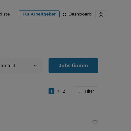
liste
Für Arbeitgeber
Dashboard
Jobs finden
rufsfeld
1
2
Region
Oberöster
Österreic