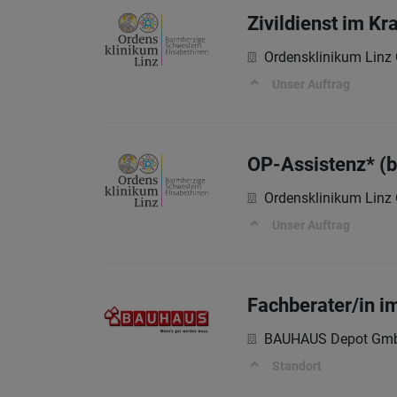
Zivildienst im K
Ordensklinikum Lin
Unser Auftrag
OP-Assistenz* (
Ordensklinikum Lin
Unser Auftrag
Fachberater/in 
BAUHAUS Depot Gm
Standort