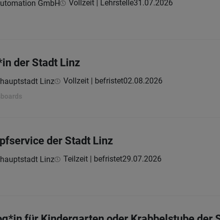
Vollzeit | Lehrstelle
31.07.2026
Automation GmbH
in der Stadt Linz
Vollzeit | befristet
02.08.2026
hauptstadt Linz
sboards
pfservice der Stadt Linz
Teilzeit | befristet
29.07.2026
hauptstadt Linz
*in für Kindergarten oder Krabbelstube der S