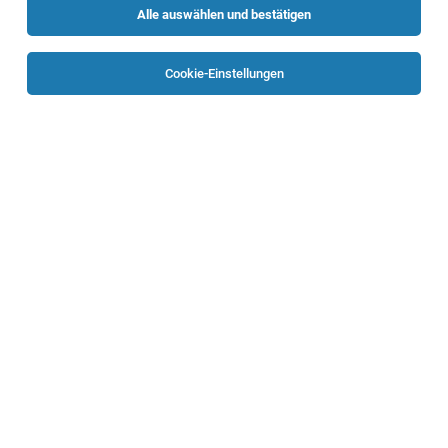
Alle auswählen und bestätigen
Sortieren
30 Jobs
Cookie-Einstellungen
Fachsozialbetreuerin / Fachsozialbetreuer
Schwerpunkt Altenarbeit oder
Behindertenarbeit
Linz
05.08.2026
Vollzeit | Teilzeit
SZL Seniorenzentren Linz
Sie haben eine abgeschlossene Ausbildung in der
Fachsozialbetreuung mit dem Schwerpunkt Altenarbeit
oder Behindertenarbeit und